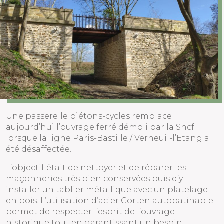
Une passerelle piétons-cycles remplace
aujourd’hui l’ouvrage ferré démoli par la Sncf
lorsque la ligne Paris-Bastille / Verneuil-l’Etang a
été désaffectée.
L’objectif était de nettoyer et de réparer les
maçonneries très bien conservées puis d’y
installer un tablier métallique avec un platelage
en bois. L’utilisation d’acier Corten autopatinable
permet de respecter l’esprit de l’ouvrage
historique tout en garantissant un besoin