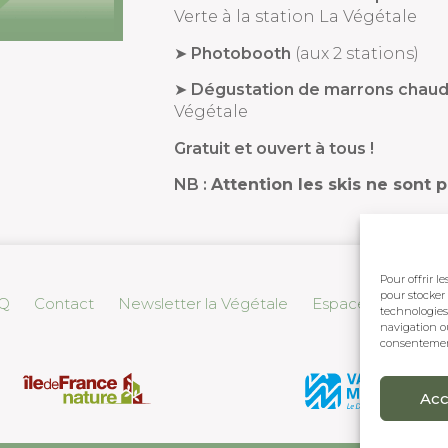
Verte à la station La Végétale
➤
Photobooth
(aux 2 stations)
➤
Dégustation de marrons chaud
Végétale
Gratuit et ouvert à tous !
NB :
Attention les skis ne sont p
Pour offrir l
pour stocker 
Q
Contact
Newsletter la Végétale
Espace Presse
technologies
navigation ou
consentement
Acc