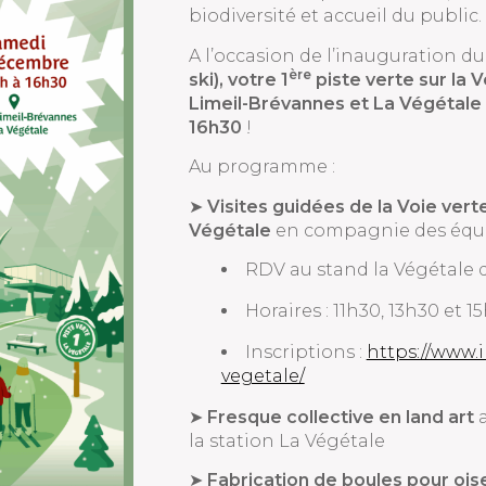
biodiversité et accueil du public.
A l’occasion de l’inauguration du
ère
ski), votre 1
piste verte sur la 
Limeil-Brévannes et La Végétale
16h30
!
Au programme :
➤
Visites guidées de la Voie vert
Végétale
en compagnie des équip
RDV au stand la Végétale d
Horaires : 11h30, 13h30 et 1
Inscriptions :
https://www.i
vegetale/
➤
Fresque collective en land art
a
la station La Végétale
➤
Fabrication de boules pour ois